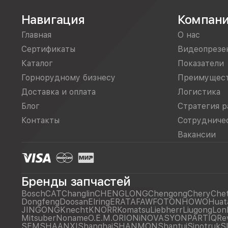
Навигация
Компан
Главная
О нас
Сертификаты
Видеопрезе
Каталог
Показатели
Горнорудному бизнесу
Преимущес
Доставка и оплата
Логистика
Блог
Стратегия р
Контакты
Сотрудниче
Вакансии
Бренды запчастей
Bosch
CAT
Changlin
CHENGLONG
Chengong
Chery
Che
Dongfeng
Doosan
Elring
ERATA
FAW
FOTON
HOWO
Huat
JINGONG
Knecht
KNORR
Komatsu
Liebherr
Liugong
Lon
Mitsuber
Noname
O.E.M.
ORIONiNOVASYON
PARTIQ
Re
SEM
SHAANXI
Shanghai
SHANMON
Shantui
Sinotruk
S