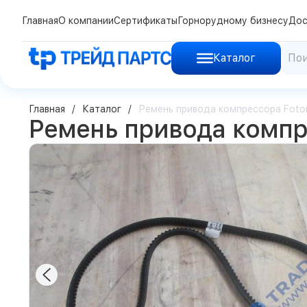
Главная
О компании
Сертификаты
Горнорудному бизнесу
Дос
Каталог
Главная
Каталог
Ремень привода компрессора Foton
Ремень привода компре