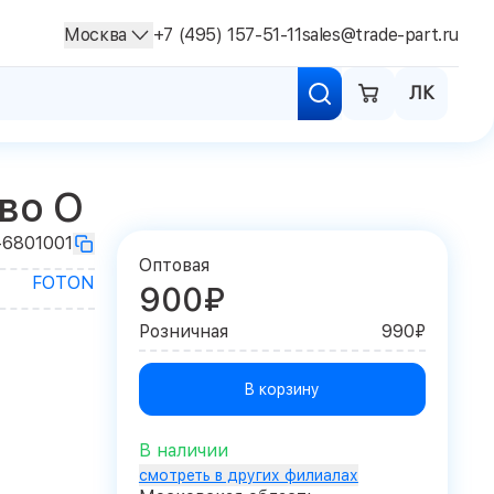
Москва
+7 (495) 157-51-11
sales@trade-part.ru
ЛК
во О
6801001
Оптовая
FOTON
900₽
Розничная
990₽
В корзину
В наличии
смотреть в других филиалах