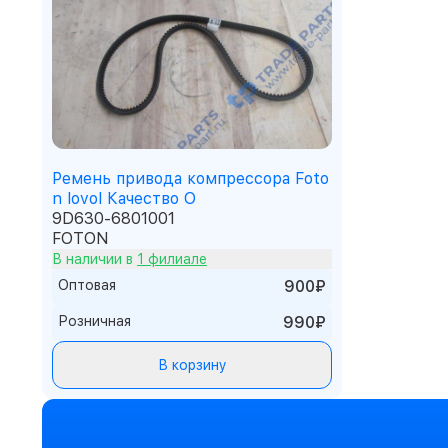
Ремень привода компрессора Foto
n lovol Качество О
9D630-6801001
FOTON
В наличии в
1 филиале
Оптовая
900₽
Розничная
990₽
В корзину