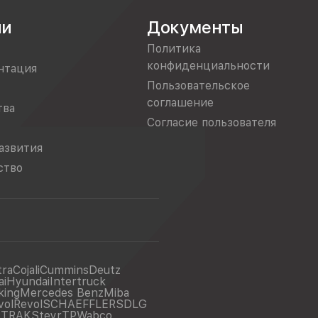
ии
Документы
Политика
конфиденциальности
нтация
Пользовательское
соглашение
тва
Согласие пользователя
азвития
ство
tra
Cojali
Cummins
Deutz
ai
Hyundai
Intertruck
king
Mercedes Benz
Miba
vol
Revol
SCHAEFFLER
SDLG
ITRAK
Steyr
TP
Wabco