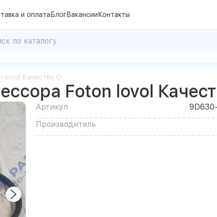
тавка и оплата
Блог
Вакансии
Контакты
 lovol Качество О
ссора Foton lovol Качест
Артикул
9D630-
Производитель