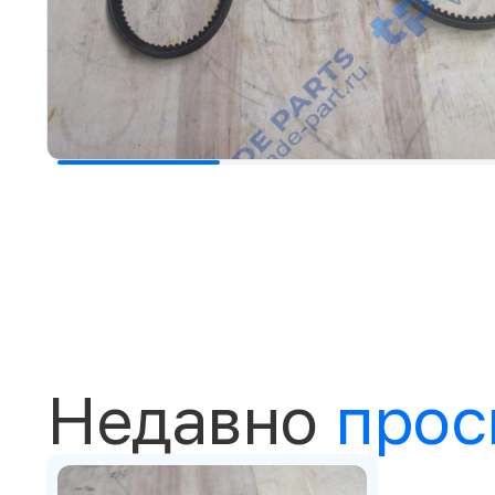
Недавно
прос