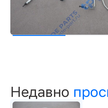
Недавно
прос