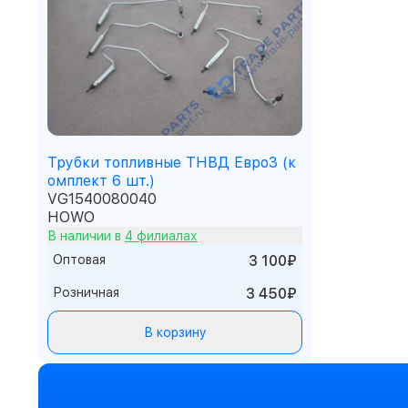
Трубки топливные ТНВД Евро3 (к
омплект 6 шт.)
VG1540080040
HOWO
В наличии в
4 филиалах
Оптовая
3 100₽
Розничная
3 450₽
В корзину