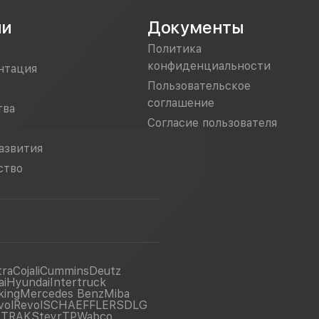
ии
Документы
Политика
конфиденциальности
нтация
Пользовательское
соглашение
тва
Согласие пользователя
азвития
ство
tra
Cojali
Cummins
Deutz
ai
Hyundai
Intertruck
king
Mercedes Benz
Miba
vol
Revol
SCHAEFFLER
SDLG
ITRAK
Steyr
TP
Wabco