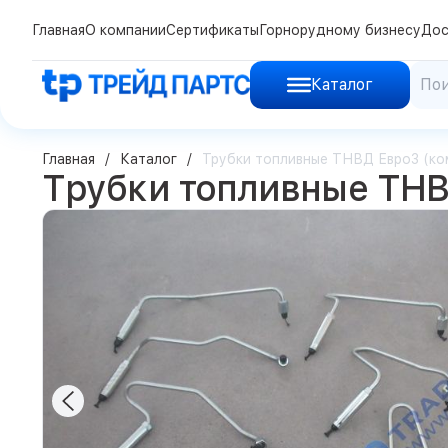
Главная
О компании
Сертификаты
Горнорудному бизнесу
Дос
Каталог
Главная
Каталог
Трубки топливные ТНВД Евро3 (ком
Трубки топливные ТНВД