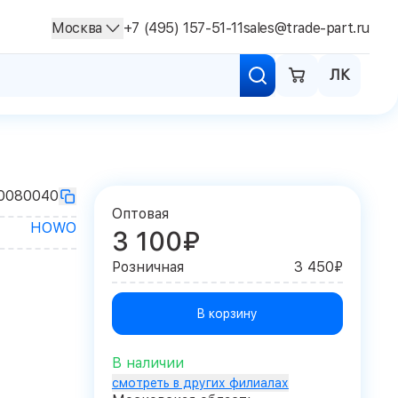
Москва
+7 (495) 157-51-11
sales@trade-part.ru
ЛК
0080040
Оптовая
HOWO
3 100₽
Розничная
3 450₽
В корзину
В наличии
смотреть в других филиалах