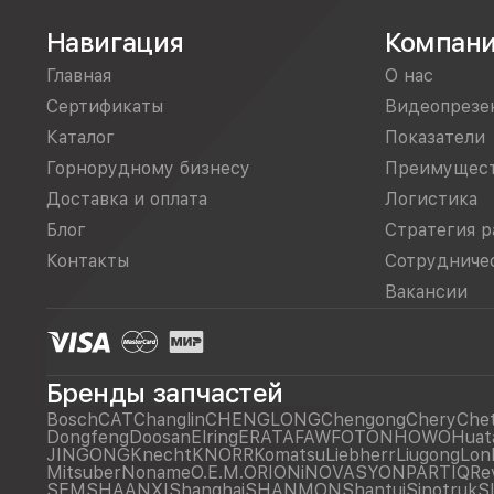
Навигация
Компан
Главная
О нас
Сертификаты
Видеопрезе
Каталог
Показатели
Горнорудному бизнесу
Преимущес
Доставка и оплата
Логистика
Блог
Стратегия р
Контакты
Сотрудниче
Вакансии
Бренды запчастей
Bosch
CAT
Changlin
CHENGLONG
Chengong
Chery
Che
Dongfeng
Doosan
Elring
ERATA
FAW
FOTON
HOWO
Huat
JINGONG
Knecht
KNORR
Komatsu
Liebherr
Liugong
Lon
Mitsuber
Noname
O.E.M.
ORIONiNOVASYON
PARTIQ
Re
SEM
SHAANXI
Shanghai
SHANMON
Shantui
Sinotruk
S