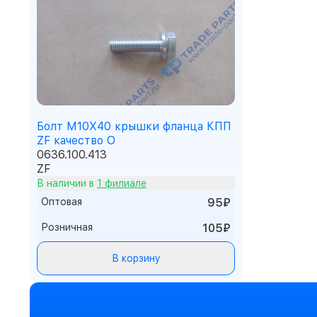
Болт M10X40 крышки фланца КПП
ZF качество О
0636.100.413
ZF
В наличии в
1 филиале
Оптовая
95₽
Розничная
105₽
В корзину