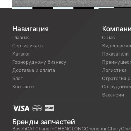
Навигация
Компан
Главная
О нас
Сертификаты
Видеопрезе
Каталог
Показатели
Горнорудному бизнесу
Преимущес
Доставка и оплата
Логистика
Блог
Стратегия р
Контакты
Сотрудниче
Вакансии
Бренды запчастей
Bosch
CAT
Changlin
CHENGLONG
Chengong
Chery
Che