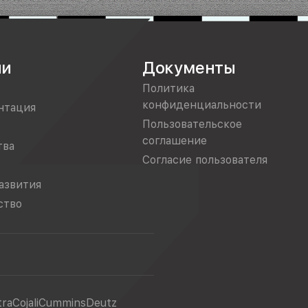
ии
Документы
Политика
конфиденциальности
нтация
Пользовательское
соглашение
тва
Согласие пользователя
азвития
ство
tra
Cojali
Cummins
Deutz