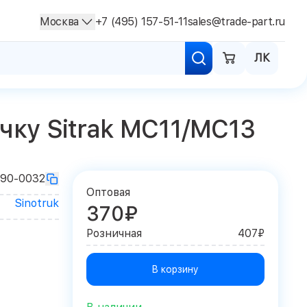
Москва
+7 (495) 157-51-11
sales@trade-part.ru
ЛК
чку Sitrak MC11/MC13
90-0032
Оптовая
Sinotruk
370₽
Розничная
407₽
В корзину