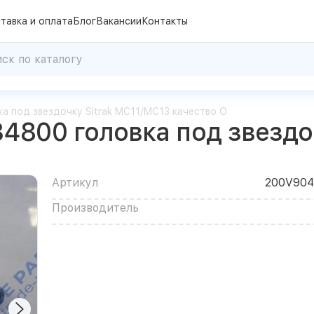
тавка и оплата
Блог
Вакансии
Контакты
ка под звездочку Sitrak MC11/MC13 качество О
34800 головка под звездо
Артикул
200V904
Производитель