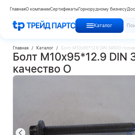
Главная
О компании
Сертификаты
Горнорудному бизнесу
Дос
Каталог
Главная
Каталог
Болт M10x95*12.9 DIN 34800 голов
Болт M10x95*12.9 DIN 
качество О