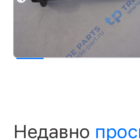
Недавно
прос