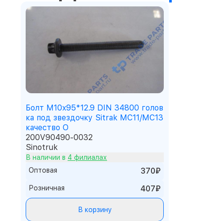
Болт M10x95*12.9 DIN 34800 голов
ка под звездочку Sitrak MC11/MC13
качество О
200V90490-0032
Sinotruk
В наличии в
4 филиалах
Оптовая
370₽
Розничная
407₽
В корзину