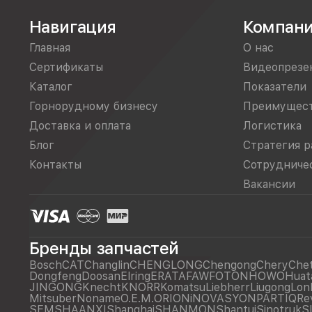
Навигация
Компан
Главная
О нас
Сертификаты
Видеопрезе
Каталог
Показатели
Горнорудному бизнесу
Преимущес
Доставка и оплата
Логистика
Блог
Стратегия р
Контакты
Сотрудниче
Вакансии
Бренды запчастей
Bosch
CAT
Changlin
CHENGLONG
Chengong
Chery
Che
Dongfeng
Doosan
Elring
ERATA
FAW
FOTON
HOWO
Huat
JINGONG
Knecht
KNORR
Komatsu
Liebherr
Liugong
Lon
Mitsuber
Noname
O.E.M.
ORIONiNOVASYON
PARTIQ
Re
SEM
SHAANXI
Shanghai
SHANMON
Shantui
Sinotruk
S