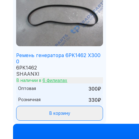
Ремень генератора 6PK1462 X300
0
6PK1462
SHAANXI
В наличии в
6 филиалах
Оптовая
300₽
Розничная
330₽
В корзину