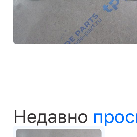
Недавно
прос