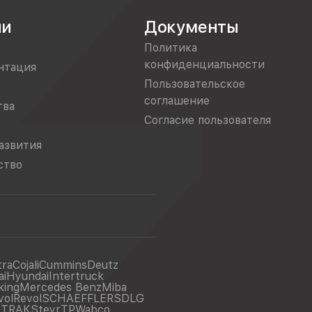
ии
Документы
Политика
конфиденциальности
нтация
Пользовательское
соглашение
тва
Согласие пользователя
азвития
ство
tra
Cojali
Cummins
Deutz
ai
Hyundai
Intertruck
king
Mercedes Benz
Miba
vol
Revol
SCHAEFFLER
SDLG
ITRAK
Steyr
TP
Wabco