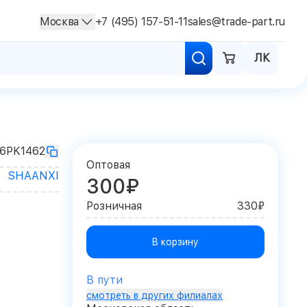
Москва
+7 (495) 157-51-11
sales@trade-part.ru
ЛК
6PK1462
Оптовая
SHAANXI
300₽
Розничная
330₽
В корзину
В пути
смотреть в других филиалах