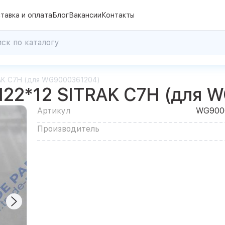
тавка и оплата
Блог
Вакансии
Контакты
AK C7H (для WG9000361204)
22*12 SITRAK C7H (для 
Артикул
WG900
Производитель