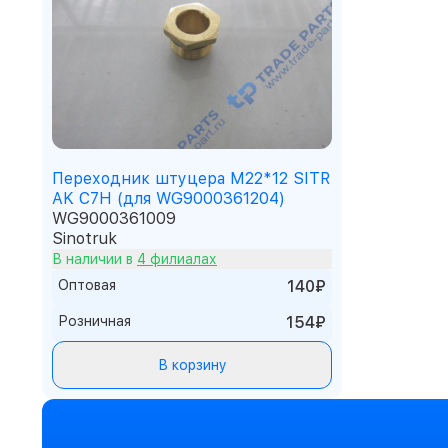
Переходник штуцера М22*12 SITR
AK C7H (для WG9000361204)
WG9000361009
Sinotruk
В наличии в
4 филиалах
Оптовая
140₽
Розничная
154₽
В корзину