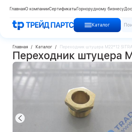
Главная
О компании
Сертификаты
Горнорудному бизнесу
Дос
Каталог
Главная
Каталог
Переходник штуцера М22*12 SITR
Переходник штуцера М