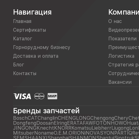
Навигация
Компан
Главная
О нас
Сертификаты
Видеопрезе
Каталог
Показатели
Горнорудному бизнесу
Преимущес
Доставка и оплата
Логистика
Блог
Стратегия р
Контакты
Сотрудниче
Вакансии
Бренды запчастей
Bosch
CAT
Changlin
CHENGLONG
Chengong
Chery
Che
Dongfeng
Doosan
Elring
ERATA
FAW
FOTON
HOWO
Huat
JINGONG
Knecht
KNORR
Komatsu
Liebherr
Liugong
Lon
Mitsuber
Noname
O.E.M.
ORIONiNOVASYON
PARTIQ
Re
SEM
SHAANXI
Shanghai
SHANMON
Shantui
Sinotruk
S