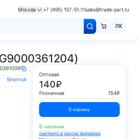
Москва
+7 (495) 157-51-11
sales@trade-part.ru
ЛК
WG9000361204)
0361009
Оптовая
Sinotruk
140₽
Розничная
154₽
В корзину
В наличии
смотреть в других филиалах