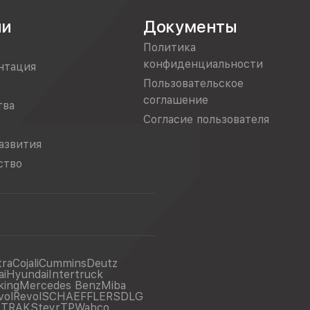
ии
Документы
Политика
конфиденциальности
нтация
Пользовательское
соглашение
тва
Согласие пользователя
азвития
ство
tra
Cojali
Cummins
Deutz
ai
Hyundai
Intertruck
king
Mercedes Benz
Miba
vol
Revol
SCHAEFFLER
SDLG
ITRAK
Steyr
TP
Wabco