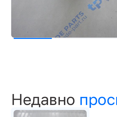
Недавно
прос