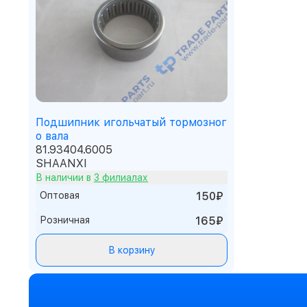
Подшипник игольчатый тормозног
о вала
81.93404.6005
SHAANXI
В наличии в
3 филиалах
Оптовая
150₽
Розничная
165₽
В корзину