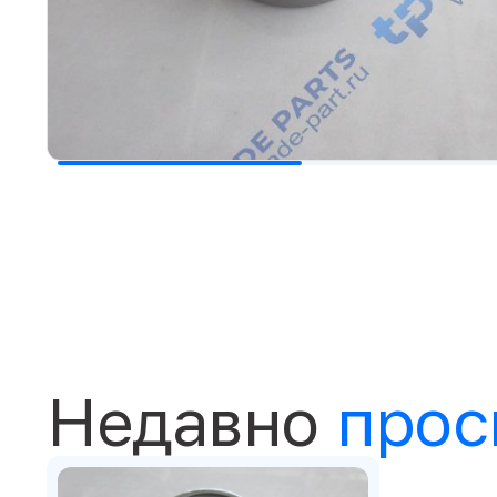
Недавно
прос