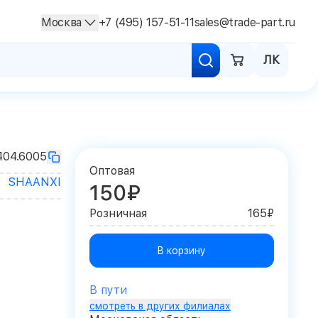
Москва
+7 (495) 157-51-11
sales@trade-part.ru
ЛК
404.6005
Оптовая
SHAANXI
150₽
Розничная
165₽
В корзину
В пути
смотреть в других филиалах