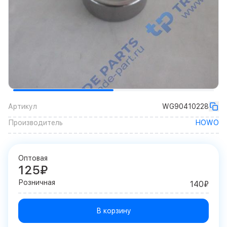
Артикул
WG90410228
Производитель
HOWO
Оптовая
125₽
Розничная
140₽
В корзину