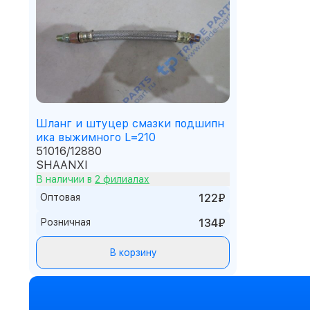
Шланг и штуцер смазки подшипн
ика выжимного L=210
51016/12880
SHAANXI
В наличии в
2 филиалах
Оптовая
122₽
Розничная
134₽
В корзину