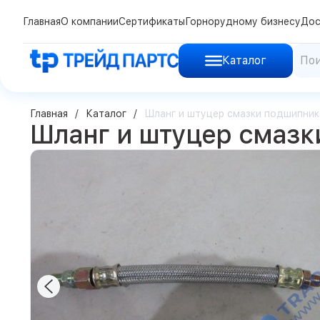
Главная
О компании
Сертификаты
Горнорудному бизнесу
Дос
Каталог
Главная
Каталог
Шланг и штуцер смазки подшипник
Шланг и штуцер смазк