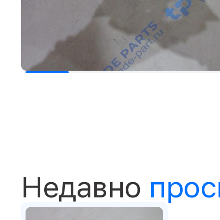
Недавно
прос