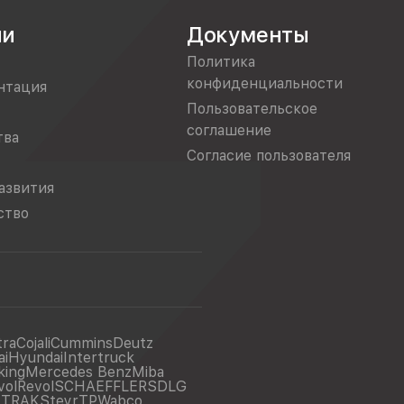
ии
Документы
Политика
конфиденциальности
нтация
Пользовательское
соглашение
тва
Согласие пользователя
азвития
ство
tra
Cojali
Cummins
Deutz
ai
Hyundai
Intertruck
king
Mercedes Benz
Miba
vol
Revol
SCHAEFFLER
SDLG
ITRAK
Steyr
TP
Wabco