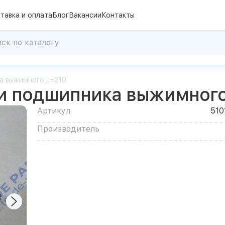
тавка и оплата
Блог
Вакансии
Контакты
а выжимного L=210
и подшипника выжимного
Артикул
510
Производитель