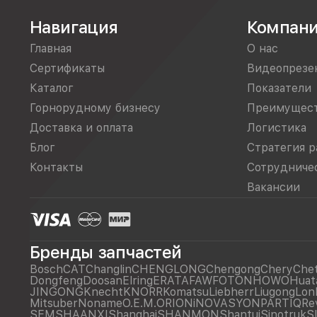
Навигация
Компан
Главная
О нас
Сертификаты
Видеопрезе
Каталог
Показатели
Горнорудному бизнесу
Преимущес
Доставка и оплата
Логистика
Блог
Стратегия р
Контакты
Сотрудниче
Вакансии
Бренды запчастей
Bosch
CAT
Changlin
CHENGLONG
Chengong
Chery
Che
Dongfeng
Doosan
Elring
ERATA
FAW
FOTON
HOWO
Huat
JINGONG
Knecht
KNORR
Komatsu
Liebherr
Liugong
Lon
Mitsuber
Noname
O.E.M.
ORIONiNOVASYON
PARTIQ
Re
SEM
SHAANXI
Shanghai
SHANMON
Shantui
Sinotruk
S