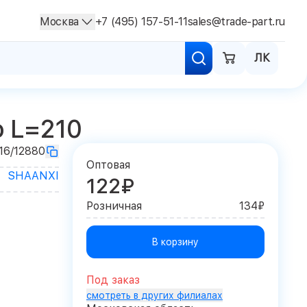
Москва
+7 (495) 157-51-11
sales@trade-part.ru
ЛК
 L=210
16/12880
Оптовая
SHAANXI
122₽
Розничная
134₽
В корзину
Под заказ
смотреть в других филиалах