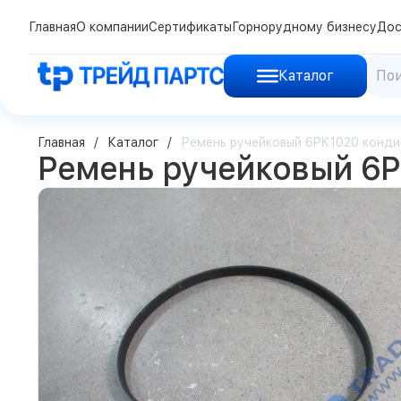
Главная
О компании
Сертификаты
Горнорудному бизнесу
Дос
Каталог
Главная
Каталог
Ремень ручейковый 6PK1020 конд
Ремень ручейковый 6