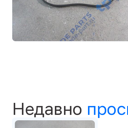
Недавно
прос