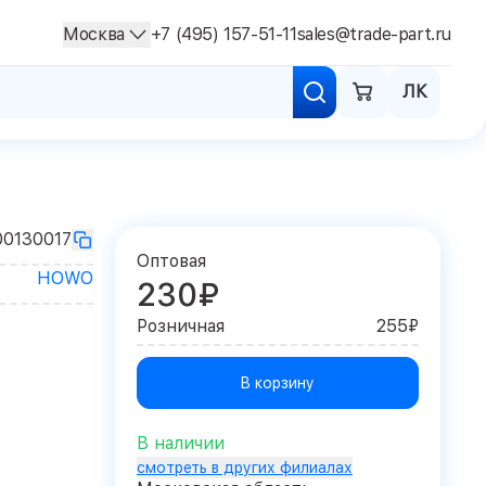
Москва
+7 (495) 157-51-11
sales@trade-part.ru
ЛК
0130017
Оптовая
HOWO
230₽
Розничная
255₽
В корзину
В наличии
смотреть в других филиалах