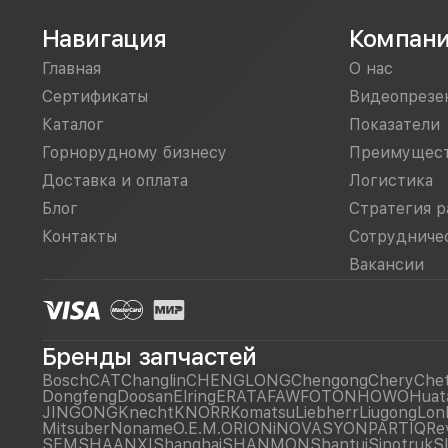
Навигация
Компан
Главная
О нас
Сертификаты
Видеопрезе
Каталог
Показатели
Горнорудному бизнесу
Преимущес
Доставка и оплата
Логистика
Блог
Стратегия р
Контакты
Сотрудниче
Вакансии
Бренды запчастей
Bosch
CAT
Changlin
CHENGLONG
Chengong
Chery
Che
Dongfeng
Doosan
Elring
ERATA
FAW
FOTON
HOWO
Huat
JINGONG
Knecht
KNORR
Komatsu
Liebherr
Liugong
Lon
Mitsuber
Noname
O.E.M.
ORIONiNOVASYON
PARTIQ
Re
SEM
SHAANXI
Shanghai
SHANMON
Shantui
Sinotruk
S