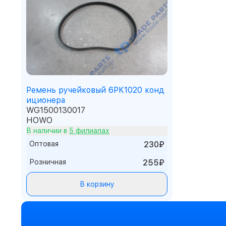
Ремень ручейковый 6PK1020 конд
иционера
WG1500130017
HOWO
В наличии в
5 филиалах
Оптовая
230₽
Розничная
255₽
В корзину