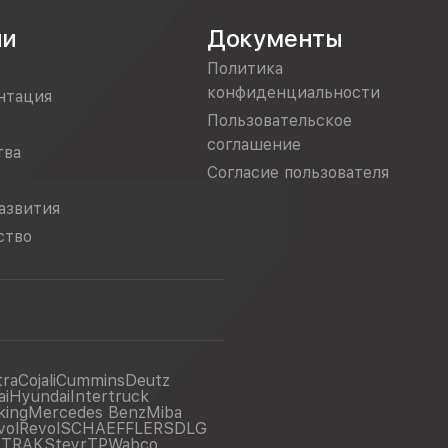
ии
Документы
Политика
конфиденциальности
нтация
Пользовательское
соглашение
тва
Согласие пользователя
азвития
ство
tra
Cojali
Cummins
Deutz
ai
Hyundai
Intertruck
king
Mercedes Benz
Miba
vol
Revol
SCHAEFFLER
SDLG
ITRAK
Steyr
TP
Wabco