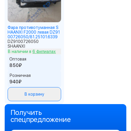
Фара противотуманная S
HAANXI F2000 левая DZ91
00726050/81.25101.6339
DZ9100726050
SHAANXI
В наличии в
6 филиалах
Оптовая
850₽
Розничная
940₽
В корзину
Получить
спецпредложение