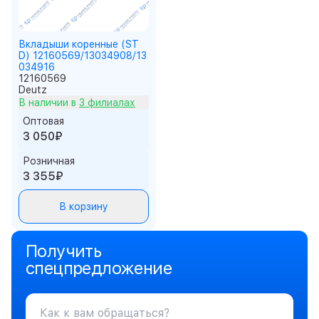
Вкладыши коренные (ST
D) 12160569/13034908/13
034916
12160569
Deutz
В наличии в
3 филиалах
Оптовая
3 050₽
Розничная
3 355₽
В корзину
Получить
спецпредложение