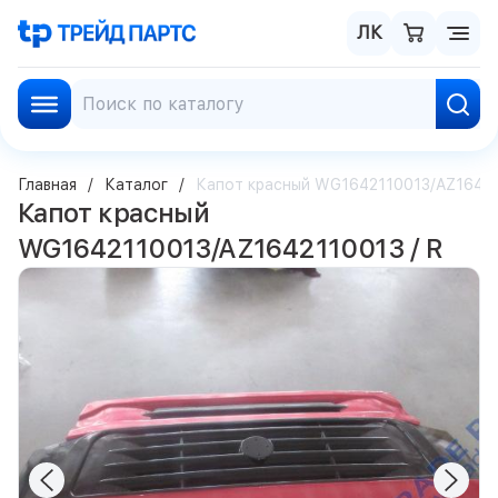
ЛК
Главная
Каталог
Капот красный WG1642110013/AZ16421
Капот красный
WG1642110013/AZ1642110013 / R