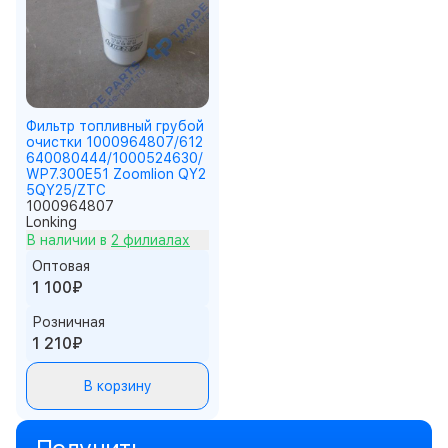
Фильтр топливный грубой
очистки 1000964807/612
640080444/1000524630/
WP7.300E51 Zoomlion QY2
5QY25/ZTC
1000964807
Lonking
В наличии в
2 филиалах
Оптовая
1 100₽
Розничная
1 210₽
В корзину