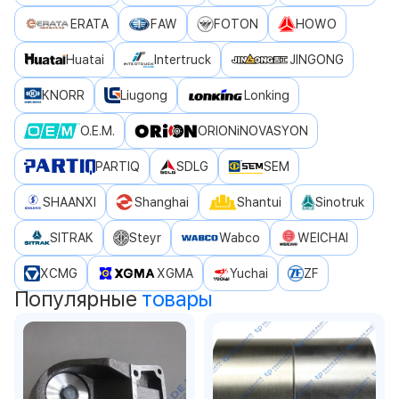
ERATA
FAW
FOTON
HOWO
Huatai
Intertruck
JINGONG
KNORR
Liugong
Lonking
O.E.M.
ORIONiNOVASYON
PARTIQ
SDLG
SEM
SHAANXI
Shanghai
Shantui
Sinotruk
SITRAK
Steyr
Wabco
WEICHAI
XCMG
XGMA
Yuchai
ZF
Популярные
товары