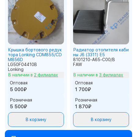
Крышка бортового редук
Радиатор отопителя каби
тора Lonking CDM855/CD
ны J6 (3311) E5
M856D
8101210-A65-C00/B
LG50F04410B
FAW
Lonking
В наличии в
2 филиалах
В наличии в
3 филиалах
Оптовая
Оптовая
5 000₽
1 700₽
Розничная
Розничная
5 500₽
1 870₽
В корзину
В корзину