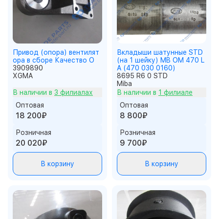
Привод (опора) вентилят
Вкладыши шатунные STD
ора в сборе Качество О
(на 1 шейку) MB OM 470 L
3909890
A (470 030 0160)
XGMA
8695 R6 0 STD
Miba
В наличии в
3 филиалах
В наличии в
1 филиале
Оптовая
Оптовая
18 200₽
8 800₽
Розничная
Розничная
20 020₽
9 700₽
В корзину
В корзину