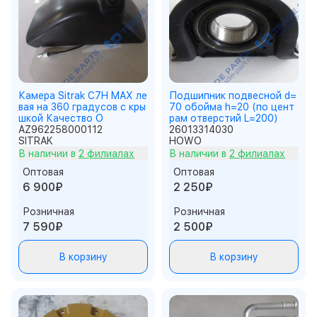
Камера Sitrak C7H MAX ле
Подшипник подвесной d=
вая на 360 градусов с кры
70 обойма h=20 (по цент
шкой Качество О
рам отверстий L=200)
AZ962258000112
26013314030
SITRAK
HOWO
В наличии в
2 филиалах
В наличии в
2 филиалах
Оптовая
Оптовая
6 900₽
2 250₽
Розничная
Розничная
7 590₽
2 500₽
В корзину
В корзину