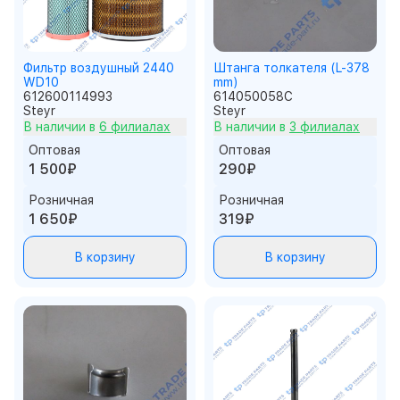
Фильтр воздушный 2440
Штанга толкателя (L-378
WD10
mm)
612600114993
614050058C
Steyr
Steyr
В наличии в
6 филиалах
В наличии в
3 филиалах
Оптовая
Оптовая
1 500₽
290₽
Розничная
Розничная
1 650₽
319₽
В корзину
В корзину