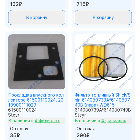
132₽
715₽
В корзину
В корзину
Прокладка впускного кол
Фильтр топливный Shick/S
лектора 61500110024, 20
hin 614080739A*6140807
10900111029
40B (пара) WD615
61500110024
614080739A*614080740B
Steyr
Steyr
В наличии в
4 филиалах
В наличии в
4 филиалах
Оптовая
Оптовая
35₽
290₽