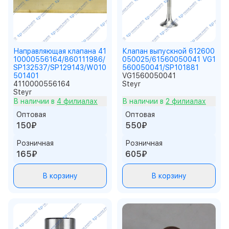
Направляющая клапана 41
Клапан выпускной 612600
10000556164/860111986/
050025/61560050041 VG1
SP132537/SP129143/W010
560050041/SP101881
501401
VG1560050041
4110000556164
Steyr
Steyr
В наличии в
4 филиалах
В наличии в
2 филиалах
Оптовая
Оптовая
150₽
550₽
Розничная
Розничная
165₽
605₽
В корзину
В корзину