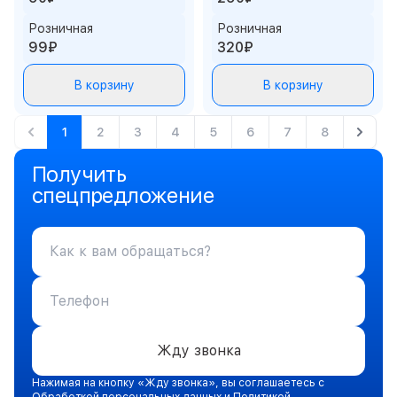
Розничная
Розничная
99₽
320₽
В корзину
В корзину
1
2
3
4
5
6
7
8
Получить
спецпредложение
Жду звонка
Нажимая на кнопку «Жду звонка», вы соглашаетесь с