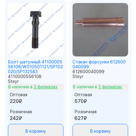
Болт шатунный 41100005
Стакан форсунки 612600
56108/W010501121/SP102
040099
020/SP132583
612600040099
4110000556108
Steyr
Steyr
В наличии в
3 филиалах
В наличии в
3 филиалах
Оптовая
Оптовая
220₽
570₽
Розничная
Розничная
242₽
627₽
В корзину
В корзину