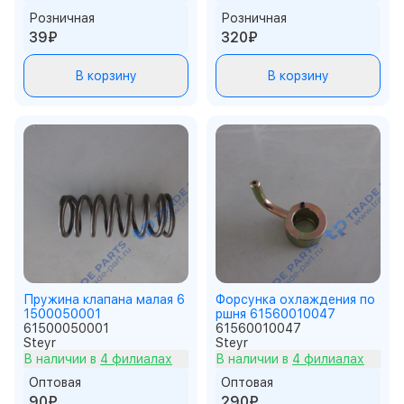
Розничная
Розничная
39₽
320₽
В корзину
В корзину
Пружина клапана малая 6
Форсунка охлаждения по
1500050001
ршня 61560010047
61500050001
61560010047
Steyr
Steyr
В наличии в
4 филиалах
В наличии в
4 филиалах
Оптовая
Оптовая
90₽
290₽