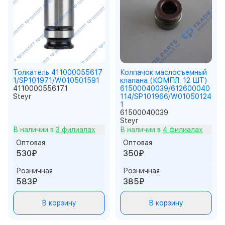
Толкатель 411000055617
Колпачок маслосъемный
1/SP101971/W010501591
клапана (КОМПЛ. 12 ШТ)
4110000556171
61500040039/612600040
Steyr
114/SP101966/W01050124
1
61500040039
Steyr
В наличии в
3 филиалах
В наличии в
4 филиалах
Оптовая
Оптовая
530₽
350₽
Розничная
Розничная
583₽
385₽
В корзину
В корзину