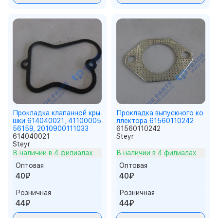
Прокладка клапанной кры
Прокладка выпускного ко
шки 614040021, 41100005
ллектора 61560110242
56159, 2010900111033
61560110242
614040021
Steyr
Steyr
В наличии в
4 филиалах
В наличии в
4 филиалах
Оптовая
Оптовая
40₽
40₽
Розничная
Розничная
44₽
44₽