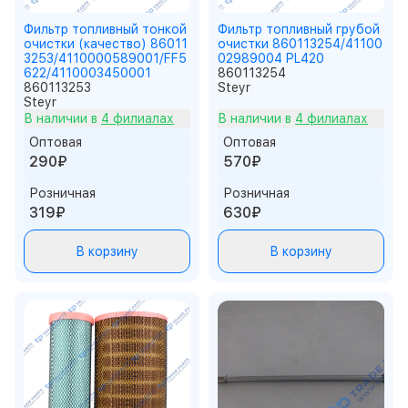
Фильтр топливный тонкой
Фильтр топливный грубой
очистки (качество) 86011
очистки 860113254/41100
3253/4110000589001/FF5
02989004 PL420
622/4110003450001
860113254
860113253
Steyr
Steyr
В наличии в
4 филиалах
В наличии в
4 филиалах
Оптовая
Оптовая
290₽
570₽
Розничная
Розничная
319₽
630₽
В корзину
В корзину