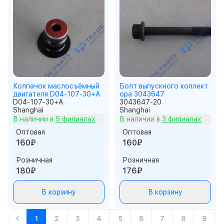
Колпачок маслосъёмный
Болт выпускного коллект
двигателя D04-107-30+A
ора 3043647
D04-107-30+A
3043647-20
Shanghai
Shanghai
В наличии в
5 филиалах
В наличии в
3 филиалах
Оптовая
Оптовая
160₽
160₽
Розничная
Розничная
180₽
176₽
В корзину
В корзину
1
2
3
4
5
6
7
8
9