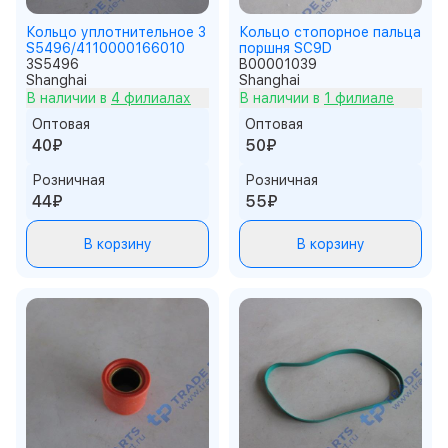
Кольцо уплотнительное 3
Кольцо стопорное пальца
S5496/4110000166010
поршня SC9D
3S5496
B00001039
Shanghai
Shanghai
В наличии в
4 филиалах
В наличии в
1 филиале
Оптовая
Оптовая
40₽
50₽
Розничная
Розничная
44₽
55₽
В корзину
В корзину