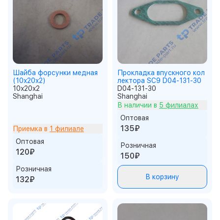
Шайба форсунки медная
Прокладка впускного кол
(10x20x2)
лектора SC9 D04-131-30
10x20x2
D04-131-30
Shanghai
Shanghai
В наличии в
5 филиалах
Оптовая
135₽
Приемка в
1 филиале
Оптовая
Розничная
120₽
150₽
Розничная
В корзину
132₽