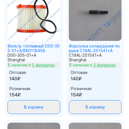
Фильтр топливный D00-30
Форсунка охлаждения по
5-01+A/860118458
ршня C19AL-2S1541+A
D00-305-01+A
C19AL-2S1541+A
Shanghai
Shanghai
В наличии в
5 филиалах
В наличии в
3 филиалах
Оптовая
Оптовая
140₽
140₽
Розничная
Розничная
154₽
154₽
В корзину
В корзину