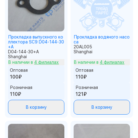
Прокладка выпускного ко
Прокладка водяного насо
ллектора SC9 D04-144-30
са
+A
20AL005
D04-144-30+A
Shanghai
Shanghai
В наличии в
4 филиалах
В наличии в
4 филиалах
Оптовая
Оптовая
100₽
110₽
Розничная
Розничная
110₽
121₽
В корзину
В корзину