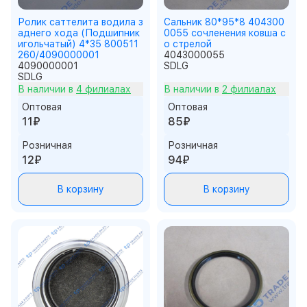
Ролик саттелита водила з
Сальник 80*95*8 404300
аднего хода (Подшипник
0055 сочленения ковша с
игольчатый) 4*35 800511
о стрелой
260/4090000001
4043000055
4090000001
SDLG
SDLG
В наличии в
4 филиалах
В наличии в
2 филиалах
Оптовая
Оптовая
11₽
85₽
Розничная
Розничная
12₽
94₽
В корзину
В корзину