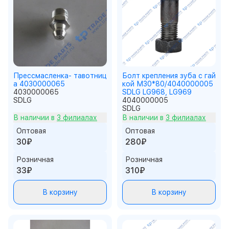
Прессмасленка- тавотниц
Болт крепления зуба c гай
а 4030000065
кой М30*80/4040000005
4030000065
SDLG LG968, LG969
SDLG
4040000005
SDLG
В наличии в
3 филиалах
В наличии в
3 филиалах
Оптовая
Оптовая
30₽
280₽
Розничная
Розничная
33₽
310₽
В корзину
В корзину