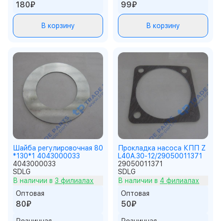
180₽
99₽
В корзину
В корзину
Шайба регулировочная 80
Прокладка насоса КПП Z
*130*1 4043000033
L40A.30-12/29050011371
4043000033
29050011371
SDLG
SDLG
В наличии в
3 филиалах
В наличии в
4 филиалах
Оптовая
Оптовая
80₽
50₽