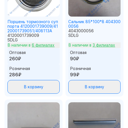
Поршень тормозного суп
Сальник 85*100*8 404300
порта 4120001739009/41
0056
20001739051/408113A
4043000056
4120001739009
SDLG
SDLG
В наличии в
6 филиалах
В наличии в
3 филиалах
Оптовая
Оптовая
260₽
90₽
Розничная
Розничная
286₽
99₽
В корзину
В корзину