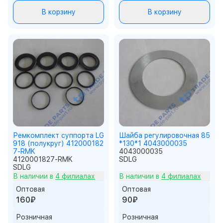
В корзину
В корзину
Ремкомплект суппорта LG
Шайба регулировочная 85
918 (полукруг) 412000182
*130*1 4043000035
7-RMK
4043000035
4120001827-RMK
SDLG
SDLG
В наличии в
4 филиалах
В наличии в
4 филиалах
Оптовая
Оптовая
160₽
90₽
Розничная
Розничная