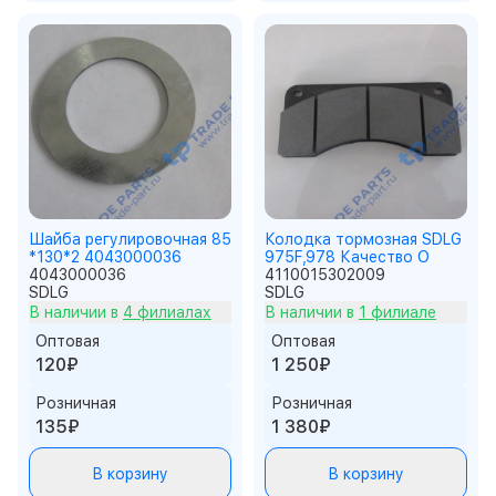
Шайба регулировочная 85
Колодка тормозная SDLG
*130*2 4043000036
975F,978 Качество О
4043000036
4110015302009
SDLG
SDLG
В наличии в
4 филиалах
В наличии в
1 филиале
Оптовая
Оптовая
120₽
1 250₽
Розничная
Розничная
135₽
1 380₽
В корзину
В корзину