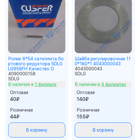
Ролик 6*54 сателлита бо
Шайба регулировочная 11
ртового редуктора SDLG
0*180*1 4043000043
LG956FH Качество О
4043000043
4090000158
SDLG
SDLG
В наличии в
1 филиале
В наличии в
4 филиалах
Оптовая
Оптовая
40₽
140₽
Розничная
Розничная
44₽
155₽
В корзину
В корзину