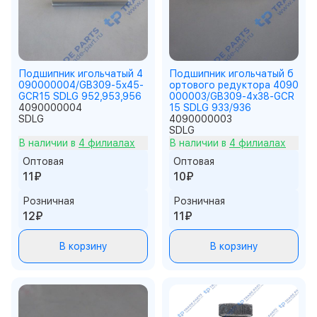
Подшипник игольчатый 4
Подшипник игольчатый б
090000004/GB309-5x45-
ортового редуктора 4090
GCR15 SDLG 952,953,956
000003/GB309-4x38-GCR
4090000004
15 SDLG 933/936
SDLG
4090000003
SDLG
В наличии в
4 филиалах
В наличии в
4 филиалах
Оптовая
Оптовая
11₽
10₽
Розничная
Розничная
12₽
11₽
В корзину
В корзину