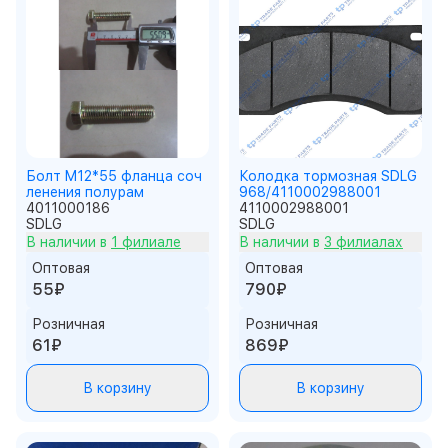
Болт M12*55 фланца соч
Колодка тормозная SDLG
ленения полурам
968/4110002988001
4011000186
4110002988001
SDLG
SDLG
В наличии в
1 филиале
В наличии в
3 филиалах
Оптовая
Оптовая
55₽
790₽
Розничная
Розничная
61₽
869₽
В корзину
В корзину