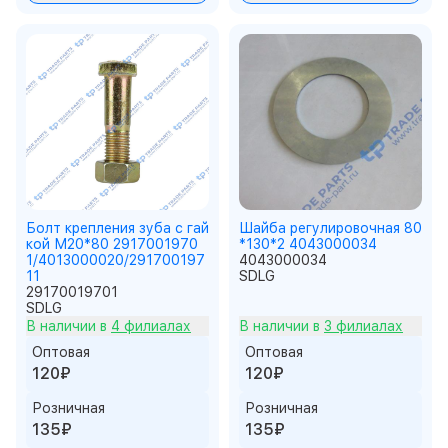
Болт крепления зуба с гай
Шайба регулировочная 80
кой М20*80 2917001970
*130*2 4043000034
1/4013000020/291700197
4043000034
11
SDLG
29170019701
SDLG
В наличии в
4 филиалах
В наличии в
3 филиалах
Оптовая
Оптовая
120₽
120₽
Розничная
Розничная
135₽
135₽