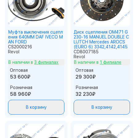
Муфта выключения сцепл
Диск сцепления OM471 G
ения 640MM DAF IVECO M
230-16 MANUEL DOUBLE C
AN FORD
LUTCH Mercedes AROCS
CS2000216
(EURO 6) 3342,4142,4145
Revol
CD8007185
Revol
В наличии в
3 филиалах
В наличии в
1 филиале
Оптовая
Оптовая
53 600₽
29 300₽
Розничная
Розничная
58 960₽
32 230₽
В корзину
В корзину