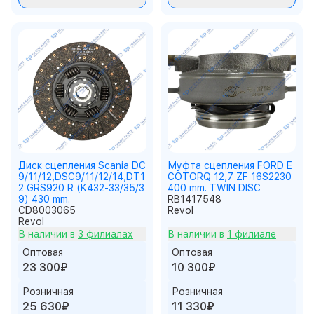
Диск сцепления Scania DC
Муфта сцепления FORD E
9/11/12,DSC9/11/12/14,DT1
COTORQ 12,7 ZF 16S2230
2 GRS920 R (K432-33/35/3
400 mm. TWIN DISC
9) 430 mm.
RB1417548
CD8003065
Revol
Revol
В наличии в
3 филиалах
В наличии в
1 филиале
Оптовая
Оптовая
23 300₽
10 300₽
Розничная
Розничная
25 630₽
11 330₽