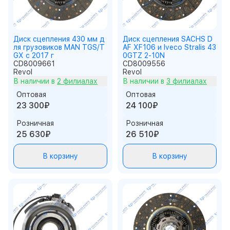
Диск сцепления 430 мм д
Диск сцепления SACHS D
ля грузовиков MAN TGS/T
AF XF106 и Iveco Stralis 43
GX с 2017 г
0GTZ 2-10N
CD8009661
CD8009556
Revol
Revol
В наличии в
2 филиалах
В наличии в
3 филиалах
Оптовая
Оптовая
23 300₽
24 100₽
Розничная
Розничная
25 630₽
26 510₽
В корзину
В корзину