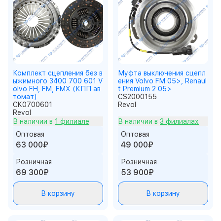
Комплект сцепления без в
Муфта выключения сцепл
ыжимного 3400 700 601 V
ения Volvo FM 05>, Renaul
olvo FH, FM, FMX (КПП ав
t Premium 2 05>
томат)
CS2000155
CK0700601
Revol
Revol
В наличии в
1 филиале
В наличии в
3 филиалах
Оптовая
Оптовая
63 000₽
49 000₽
Розничная
Розничная
69 300₽
53 900₽
В корзину
В корзину