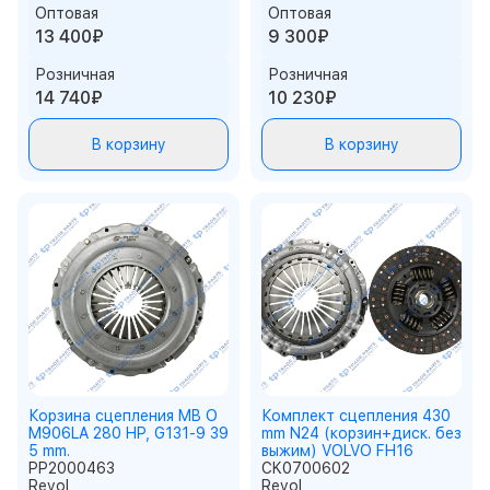
Оптовая
Оптовая
13 400₽
9 300₽
Розничная
Розничная
14 740₽
10 230₽
В корзину
В корзину
Корзина сцепления MB O
Комплект сцепления 430
M906LA 280 HP, G131-9 39
mm N24 (корзин+диск. без
5 mm.
выжим) VOLVO FH16
PP2000463
CK0700602
Revol
Revol