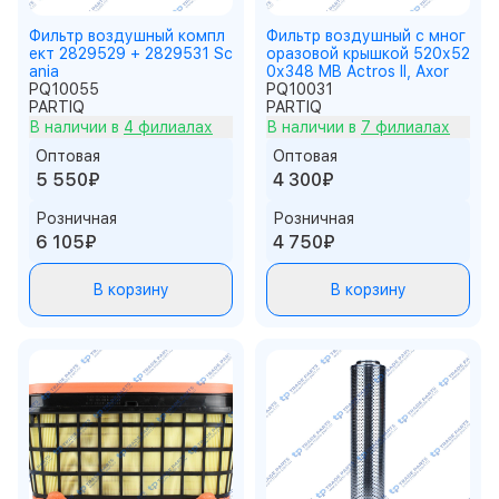
Фильтр воздушный компл
Фильтр воздушный c мног
ект 2829529 + 2829531 Sc
оразовой крышкой 520х52
ania
0х348 MB Actros II, Axor
PQ10055
PQ10031
PARTIQ
PARTIQ
В наличии в
4 филиалах
В наличии в
7 филиалах
Оптовая
Оптовая
5 550₽
4 300₽
Розничная
Розничная
6 105₽
4 750₽
В корзину
В корзину