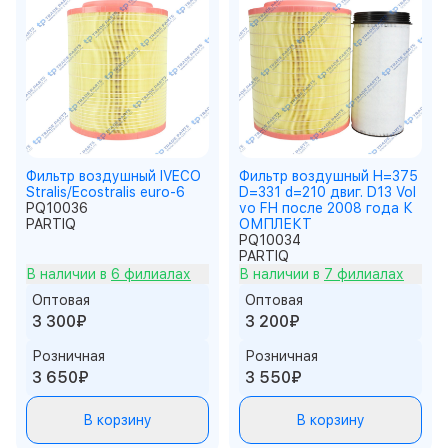
Фильтр воздушный IVECO
Фильтр воздушный H=375
Stralis/Ecostralis euro-6
D=331 d=210 двиг. D13 Vol
PQ10036
vo FH после 2008 года К
PARTIQ
ОМПЛЕКТ
PQ10034
PARTIQ
В наличии в
6 филиалах
В наличии в
7 филиалах
Оптовая
Оптовая
3 300₽
3 200₽
Розничная
Розничная
3 650₽
3 550₽
В корзину
В корзину