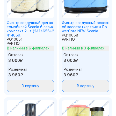
Фильтр воздушный для ав
Фильтр воздушный основн
томобилей Scania 6 серия
ой кассета+картридж Po
комплект 2шт (2414656+2
werCore NEW Scania
414659)
PQ10058
PQ10051
PARTIQ
PARTIQ
В наличии в
6 филиалах
В наличии в
3 филиалах
Оптовая
Оптовая
3 600₽
3 600₽
Розничная
Розничная
3 960₽
3 960₽
В корзину
В корзину