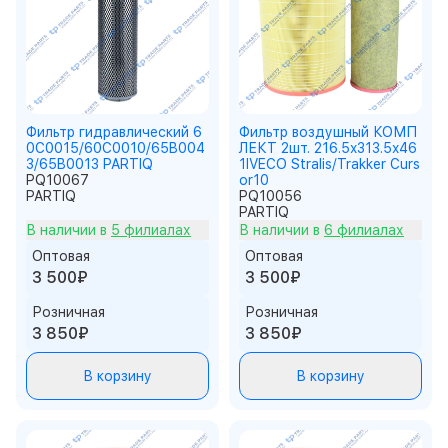
Фильтр гидравлический 6
Фильтр воздушный КОМП
0C0015/60С0010/65B004
ЛЕКТ 2шт. 216.5x313.5x46
3/65B0013 PARTIQ
1IVECO Stralis/Trakker Curs
PQ10067
or10
PARTIQ
PQ10056
PARTIQ
В наличии в
5 филиалах
В наличии в
6 филиалах
Оптовая
Оптовая
3 500₽
3 500₽
Розничная
Розничная
3 850₽
3 850₽
В корзину
В корзину