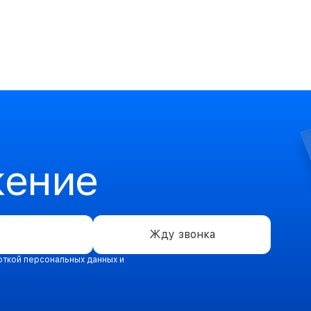
жение
Жду звонка
откой персональных данных и