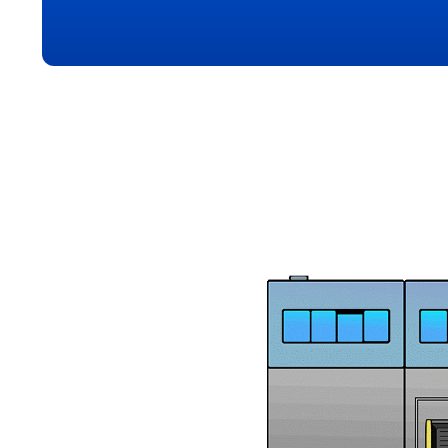
Shantui
Sinotruk
SITRAK
Steyr
TP
Wabco
WEICHAI
XCMG
XGMA
Yassian
Yuchai
ZF