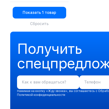
Intertruck
JINGONG
Knecht
Показать
1 товар
KNORR
Komatsu
Сбросить
Liebherr
Liugong
Lonking
Mercedes Benz
Получить
Miba
Mitsuber
Noname
спецпредло
O.E.M.
ORIONiNOVASYON
PARTIQ
Revol
Revol
SCHAEFFLER
SDLG
Нажимая на кнопку «Жду звонка», вы соглашаетесь с Обраб
SEM
Политикой конфиденциальности
SHAANXI
Shanghai
SHANMON