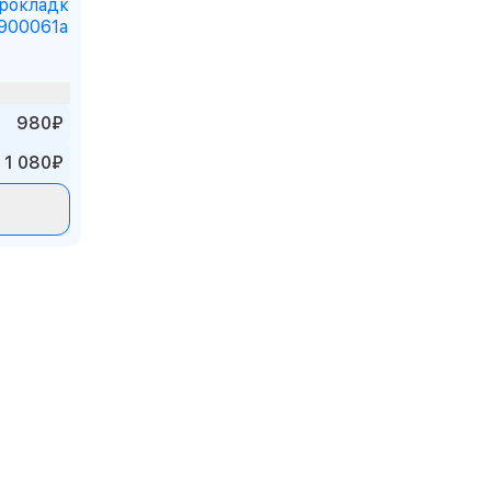
рокладк
900061a
980₽
1 080₽