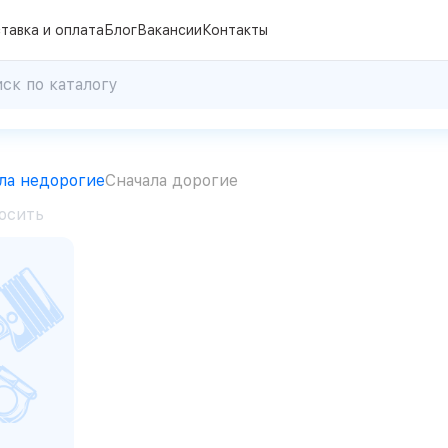
тавка и оплата
Блог
Вакансии
Контакты
ла недорогие
Сначала дорогие
осить