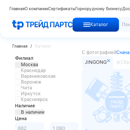
Главная
О компании
Сертификаты
Горнорудному бизнесу
Дос
Каталог
Главная
Каталог
С фотографией
Снача
Филиал
JINGONG
Сбр
Москва
Краснодар
Варениковская
Воронеж
Чита
Иркутск
Красноярск
Наличие
В наличии
Цена