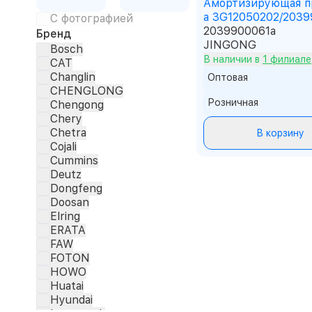
Амортизирующая п
а 3G12050202/2039
С фотографией
2039900061a
Бренд
JINGONG
Bosch
В наличии в
1 филиале
CAT
Changlin
Оптовая
CHENGLONG
Розничная
Chengong
Chery
Chetra
В корзину
Cojali
Cummins
Deutz
Dongfeng
Doosan
Elring
ERATA
FAW
FOTON
HOWO
Huatai
Hyundai