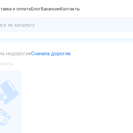
тавка и оплата
Блог
Вакансии
Контакты
ла недорогие
Сначала дорогие
осить