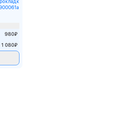
рокладк
900061a
980₽
1 080₽