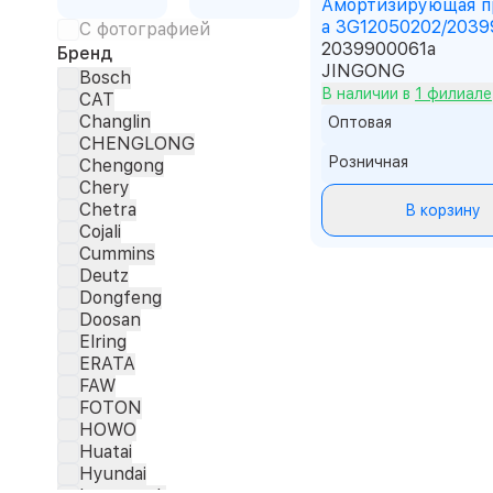
Амортизирующая п
а 3G12050202/2039
С фотографией
2039900061a
Бренд
JINGONG
Bosch
В наличии в
1 филиале
CAT
Changlin
Оптовая
CHENGLONG
Розничная
Chengong
Chery
Chetra
В корзину
Cojali
Cummins
Deutz
Dongfeng
Doosan
Elring
ERATA
FAW
FOTON
HOWO
Huatai
Hyundai