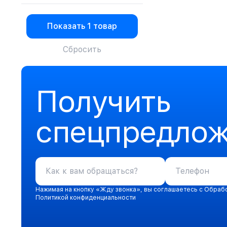
Intertruck
JINGONG
Knecht
Показать
1 товар
KNORR
Komatsu
Сбросить
Liebherr
Liugong
Lonking
Mercedes Benz
Получить
Miba
Mitsuber
Noname
спецпредло
O.E.M.
ORIONiNOVASYON
PARTIQ
Revol
Revol
SCHAEFFLER
SDLG
Нажимая на кнопку «Жду звонка», вы соглашаетесь с Обраб
SEM
Политикой конфиденциальности
SHAANXI
Shanghai
SHANMON