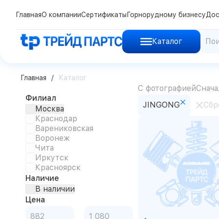
Главная
О компании
Сертификаты
Горнорудному бизнесу
Дос
Каталог
Главная
Каталог
С фотографией
Снача
Филиал
JINGONG
Сбр
Москва
Краснодар
Варениковская
Воронеж
Чита
Иркутск
Красноярск
Наличие
В наличии
Цена