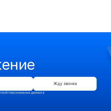
жение
Жду звонка
откой персональных данных и