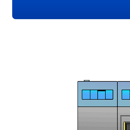
Shantui
Sinotruk
SITRAK
Steyr
TP
Wabco
WEICHAI
XCMG
XGMA
Yassian
Yuchai
ZF