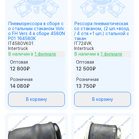
Пневморессора в сборе с
Рессора пневматическая
о стальным стаканом Volv
со стаканом, (2 шп.+возд.
o FH Vers 4 в сборе 4580N
/ 4 отв.+1 шп.) стальной с
P01 164580K
такан
IT4580VK01
IT724VK
Intertruck
Intertruck
В наличии в
1 филиале
В наличии в
1 филиале
Оптовая
Оптовая
12 800₽
12 500₽
Розничная
Розничная
14 080₽
13 750₽
В корзину
В корзину