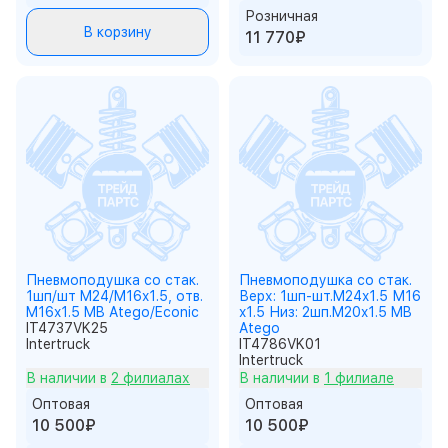
Розничная
В корзину
11 770₽
Пневмоподушка со стак.
Пневмоподушка со стак.
1шп/шт M24/M16x1.5, отв.
Верх: 1шп-шт.M24x1.5 М16
M16x1.5 MB Atego/Econic
x1.5 Низ: 2шп.M20x1.5 MB
IT4737VK25
Atego
Intertruck
IT4786VK01
Intertruck
В наличии в
2 филиалах
В наличии в
1 филиале
Оптовая
Оптовая
10 500₽
10 500₽