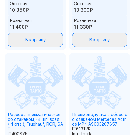
Оптовая
Оптовая
10 350₽
10 300₽
Розничная
Розничная
11 400₽
11 330₽
В корзину
В корзину
Рессора пневматическая
Пневмоподушка в сборе с
со стаканом; (4 шп. возд.
о стаканом Mercedes Actr
/ 4 отв.); Fruehauf, ROR, SA
os MP4 A9603207657
F
IT6131VK
IT4008VK
Intertruck