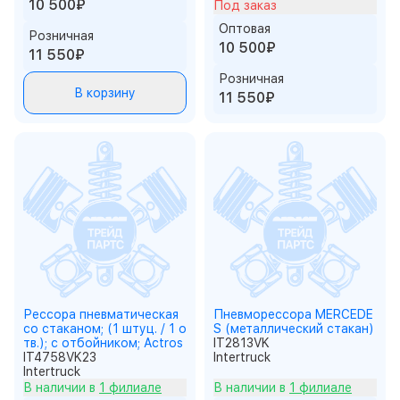
10 500₽
Под заказ
Оптовая
Розничная
10 500₽
11 550₽
Розничная
В корзину
11 550₽
Рессора пневматическая
Пневморессора MERCEDE
со стаканом; (1 штуц. / 1 о
S (металлический стакан)
тв.); c отбойником; Actros
IT2813VK
IT4758VK23
Intertruck
Intertruck
В наличии в
1 филиале
В наличии в
1 филиале