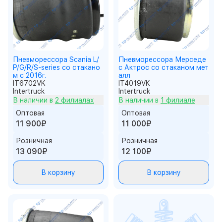
Пневморессора Scania L/
Пневморессора Мерседе
P/G/R/S-series со стакано
с Актрос со стаканом мет
м с 2016г.
алл
IT6702VK
IT4019VK
Intertruck
Intertruck
В наличии в
2 филиалах
В наличии в
1 филиале
Оптовая
Оптовая
11 900₽
11 000₽
Розничная
Розничная
13 090₽
12 100₽
В корзину
В корзину