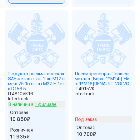
Подушка пневматическая
Пневморессора. Поршень
SAF метал.стак. 2шп.M12 с
металл [Верх: 1*М24 | Ни
мещ.25 1отв-шт.M22 Н:1от
з: 1*М16]RENAULT VOLVO
в.D156.5
IT4915VK
IT4810VK16
Intertruck
Intertruck
В наличии в
1 филиале
Оптовая
10 850₽
Под заказ
Оптовая
Розничная
10 700₽
11 935₽