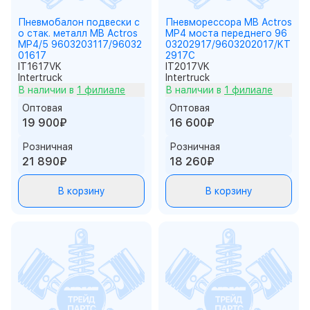
Пневмобалон подвески с
Пневморессора MB Actros
о стак. металл MB Actros
MP4 моста переднего 96
MP4/5 9603203117/96032
03202917/9603202017/KT
01617
2917C
IT1617VK
IT2017VK
Intertruck
Intertruck
В наличии в
1 филиале
В наличии в
1 филиале
Оптовая
Оптовая
19 900₽
16 600₽
Розничная
Розничная
21 890₽
18 260₽
В корзину
В корзину