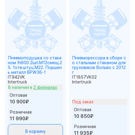
Пневмоподушка со стака
Пневморессора в сборе с
ном !h600 2шп.M12смещ.2
о стальным стаканом для
5. 1отв.штуц.M22. Поршен
грузовиков Вольво с 2012
ь металл BPW36-1
г
IT942VK
IT1857VK02
Intertruck
Intertruck
В наличии в
2 филиалах
Оптовая
10 900₽
Под заказ
Оптовая
Розничная
10 850₽
11 990₽
Розничная
В корзину
11 935₽