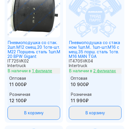
Пневмоподушка со стак.
Пневмоподушка со стака
2шп.М12 смещ.20 1отв-шт.
ном 1шп.M.. 1шп-шт.M16 с
М22 Поршень сталь 1шп.M
мещ.35 порш. сталь 1отв.
20 BPW Gigant
M16 MAN TGA
IT725VK02
IT4705VK04
Intertruck
Intertruck
В наличии в
1 филиале
В наличии в
2 филиалах
Оптовая
Оптовая
11 000₽
10 900₽
Розничная
Розничная
12 100₽
11 990₽
В корзину
В корзину