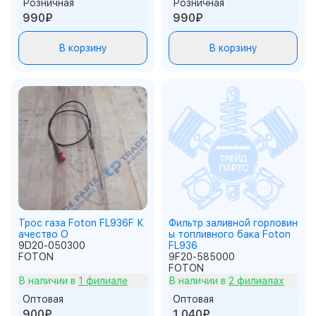
Розничная
Розничная
990₽
990₽
В корзину
В корзину
Трос газа Foton FL936F К
Фильтр заливной горловин
ачество О
ы топливного бака Foton
9D20-050300
FL936
FOTON
9F20-585000
FOTON
В наличии в
1 филиале
В наличии в
2 филиалах
Оптовая
Оптовая
900₽
1 040₽