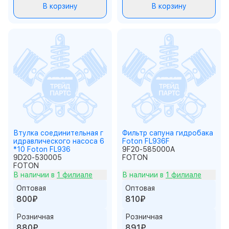
В корзину
В корзину
Втулка соединительная г
Фильтр сапуна гидробака
идравлического насоса 6
Foton FL936F
*10 Foton FL936
9F20-585000A
9D20-530005
FOTON
FOTON
В наличии в
1 филиале
В наличии в
1 филиале
Оптовая
Оптовая
800₽
810₽
Розничная
Розничная
880₽
891₽