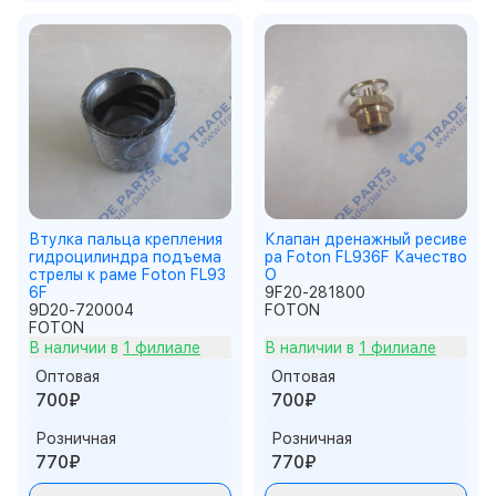
Втулка пальца крепления
Клапан дренажный ресиве
гидроцилиндра подъема
ра Foton FL936F Качество
стрелы к раме Foton FL93
О
6F
9F20-281800
9D20-720004
FOTON
FOTON
В наличии в
1 филиале
В наличии в
1 филиале
Оптовая
Оптовая
700₽
700₽
Розничная
Розничная
770₽
770₽