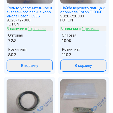
Кольцо уплотнительное ц
Шайба верхнего пальца к
ентрального пальца коро
оромысла Foton FL936F
мысла Foton FL936F
9D20-720003
9D20-727000
FOTON
FOTON
В наличии в
1 филиале
В наличии в
1 филиале
Оптовая
Оптовая
72₽
100₽
Розничная
Розничная
80₽
110₽
В корзину
В корзину