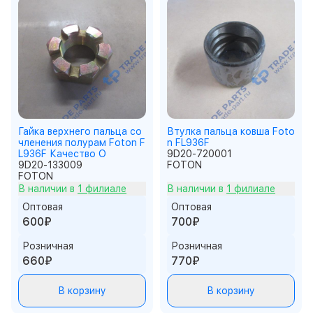
Гайка верхнего пальца со
Втулка пальца ковша Foto
членения полурам Foton F
n FL936F
L936F Качество О
9D20-720001
9D20-133009
FOTON
FOTON
В наличии в
1 филиале
В наличии в
1 филиале
Оптовая
Оптовая
600₽
700₽
Розничная
Розничная
660₽
770₽
В корзину
В корзину