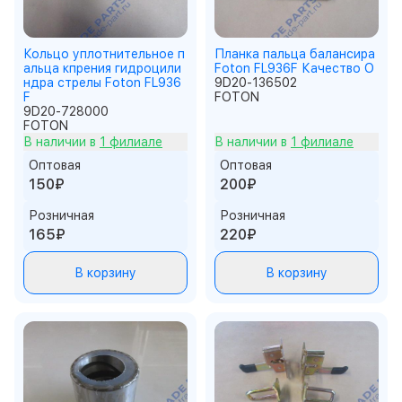
Кольцо уплотнительное п
Планка пальца балансира
альца кпрения гидроцили
Foton FL936F Качество О
ндра стрелы Foton FL936
9D20-136502
F
FOTON
9D20-728000
FOTON
В наличии в
1 филиале
В наличии в
1 филиале
Оптовая
Оптовая
150₽
200₽
Розничная
Розничная
165₽
220₽
В корзину
В корзину