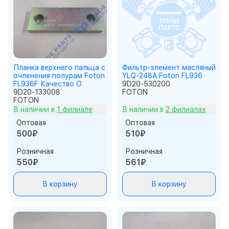
Планка верхнего пальца с
Фильтр-элемент масляный
очленения полурам Foton
YLQ-248A Foton FL936
FL936F Качество О
9D20-530200
9D20-133008
FOTON
FOTON
В наличии в
1 филиале
В наличии в
2 филиалах
Оптовая
Оптовая
500₽
510₽
Розничная
Розничная
550₽
561₽
В корзину
В корзину