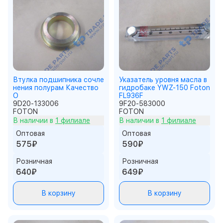
Втулка подшипника сочле
Указатель уровня масла в
нения полурам Качество
гидробаке YWZ-150 Foton
О
FL936F
9D20-133006
9F20-583000
FOTON
FOTON
В наличии в
1 филиале
В наличии в
1 филиале
Оптовая
Оптовая
575₽
590₽
Розничная
Розничная
640₽
649₽
В корзину
В корзину