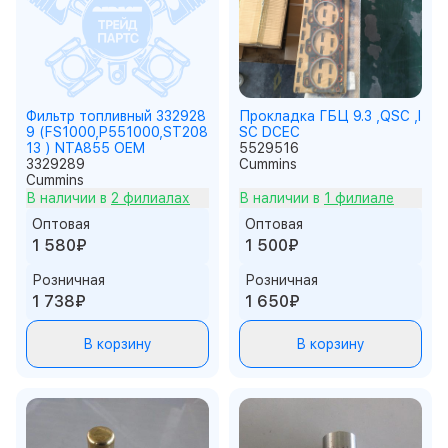
Фильтр топливный 332928
Прокладка ГБЦ 9.3 ,QSC ,I
9 (FS1000,P551000,ST208
SC DCEC
13 ) NTA855 OEM
5529516
3329289
Cummins
Cummins
В наличии в
2 филиалах
В наличии в
1 филиале
Оптовая
Оптовая
1 580₽
1 500₽
Розничная
Розничная
1 738₽
1 650₽
В корзину
В корзину