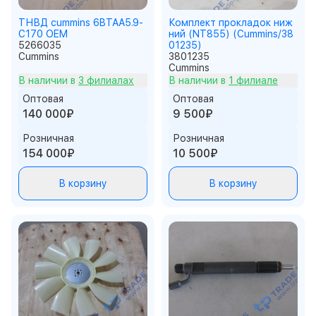
ТНВД cummins 6BTAA5.9-
Комплект прокладок ниж
C170 OEM
ний (NT855) (Cummins/38
5266035
01235)
Cummins
3801235
Cummins
В наличии в
3 филиалах
В наличии в
1 филиале
Оптовая
Оптовая
140 000₽
9 500₽
Розничная
Розничная
154 000₽
10 500₽
В корзину
В корзину