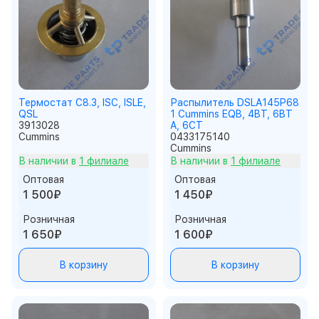
Термостат C8.3, ISC, ISLE,
Распылитель DSLA145P68
QSL
1 Cummins EQB, 4BT, 6BT
3913028
A, 6CT
Cummins
0433175140
Cummins
В наличии в
1 филиале
В наличии в
1 филиале
Оптовая
Оптовая
1 500₽
1 450₽
Розничная
Розничная
1 650₽
1 600₽
В корзину
В корзину