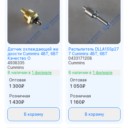
Датчик охлаждающей жи
Распылитель DLLA155p27
дкости Cummins 4BT, 6BT
7 Cummins 4BT, 6BT
Качество О
0433171208
4938335
Cummins
Cummins
В наличии в
1 филиале
В наличии в
1 филиале
Оптовая
Оптовая
1 300₽
1 050₽
Розничная
Розничная
1 430₽
1 160₽
В корзину
В корзину