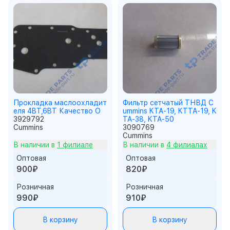
Прокладка маслоохладит
Фильтр сетчатый ТНВД C
еля 4BT,6BT Качество О
ummins KTA-19, KTTA-19, K
3929792
TA-38, KTA-50
Cummins
3090769
Cummins
В наличии в
1 филиале
В наличии в
4 филиалах
Оптовая
Оптовая
900₽
820₽
Розничная
Розничная
990₽
910₽
В корзину
В корзину