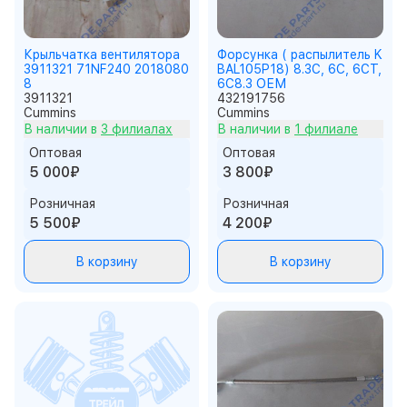
Крыльчатка вентилятора
Форсунка ( распылитель K
3911321 71NF240 2018080
BAL105P18) 8.3C, 6C, 6CT,
8
6C8.3 ОЕМ
3911321
432191756
Cummins
Cummins
В наличии в
3 филиалах
В наличии в
1 филиале
Оптовая
Оптовая
5 000₽
3 800₽
Розничная
Розничная
5 500₽
4 200₽
В корзину
В корзину