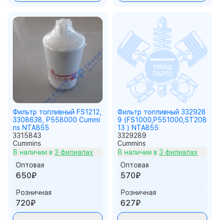
Фильтр топливный FS1212,
Фильтр топливный 332928
3308638, P558000 Cummi
9 (FS1000,P551000,ST208
ns NTA855
13 ) NTA855
3315843
3329289
Cummins
Cummins
В наличии в
3 филиалах
В наличии в
3 филиалах
Оптовая
Оптовая
650₽
570₽
Розничная
Розничная
720₽
627₽