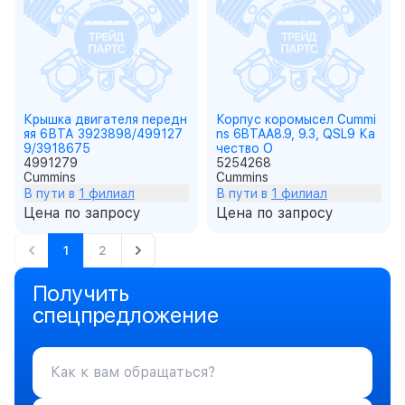
Крышка двигателя передн
Корпус коромысел Cummi
яя 6ВТА 3923898/499127
ns 6BTAA8.9, 9.3, QSL9 Ка
9/3918675
чество О
4991279
5254268
Cummins
Cummins
В пути в
1 филиал
В пути в
1 филиал
Цена по запросу
Цена по запросу
1
2
Получить
спецпредложение