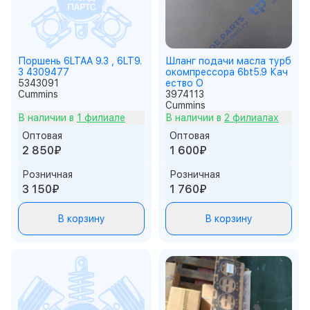
Поршень 6LTAA 9.3 , 6LT9.
Шланг подачи масла турб
3 4309477
окомпрессора 6bt5.9 Кач
5343091
ество О
Cummins
3974113
Cummins
В наличии в
1 филиале
В наличии в
2 филиалах
Оптовая
Оптовая
2 850₽
1 600₽
Розничная
Розничная
3 150₽
1 760₽
В корзину
В корзину