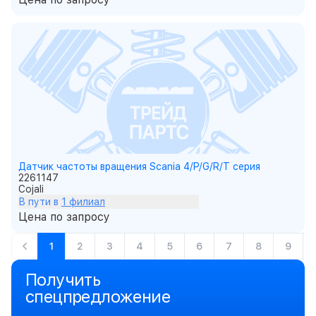
Датчик частоты вращения Scania 4/P/G/R/T серия
2261147
Cojali
В пути в
1 филиал
Цена по запросу
1
2
3
4
5
6
7
8
9
Получить
спецпредложение