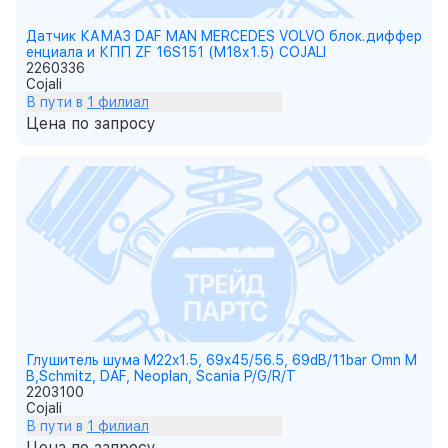
Датчик КАМАЗ DAF MAN MERCEDES VOLVO блок.диффер
енциала и КПП ZF 16S151 (M18х1.5) COJALI
2260336
Cojali
В пути в
1 филиал
Цена по запросу
Глушитель шума M22x1.5, 69x45/56.5, 69dB/11bar Omn M
B,Schmitz, DAF, Neoplan, Scania P/G/R/T
2203100
Cojali
В пути в
1 филиал
Цена по запросу